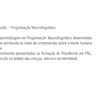
uisito - Programação Neurolinguística
e aprendizagem em Programação Neurolinguística desenvolvido
que aprofunda os níveis de compreensão sobre a mente humana
te.
erramentas apresentadas na formação de Practitioner em PNL,
enção no âmbito das crenças, valores e da identidade.
de e o respeito