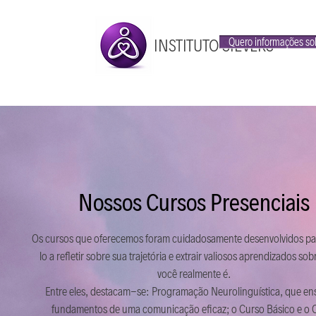
INSTITUTO SIEVERS
Quero informações so
Nossos Cursos Presenciais
Os cursos que oferecemos foram cuidadosamente desenvolvidos pa
lo a refletir sobre sua trajetória e extrair valiosos aprendizados s
você realmente é.
Entre eles, destacam-se: Programação Neurolinguística, que en
fundamentos de uma comunicação eficaz; o Curso Básico e o 