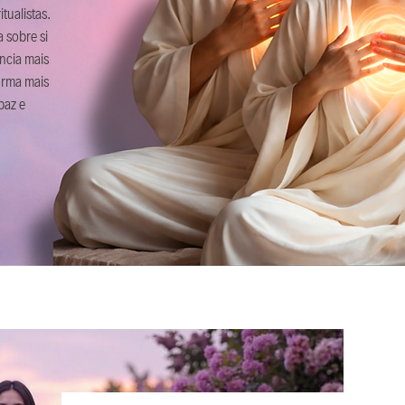
tualistas.
 sobre si
ncia mais
orma mais
paz e