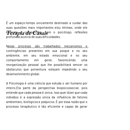
É um espaço-tempo unicamente destinado a cuidar das
suas questões mais importantes e/ou íntimas, onde ele
Terapia de Casais
exercita e compartilha, com o psicólogo, reflexões
profundas acerca de suas dificuldades.
Nesse processo são trabalhados mecanismos e
contingências presentes em sua psique e no seu
ambiente, em seu estado emocional e no seu
comportamento em geral, favorecendo uma
reorganização pessoal que lhe possibilitará vencer os
obstáculos que porventura estejam impedindo o seu
desenvolvimento global.
A Psicologia é uma ciência que estuda o ser humano por
inteiro.Ela parte da perspectiva biopsicossocial, pois
entende que cada pessoa é única. Isso quer dizer que cada
indivíduo é a expressão única da influência de fatores
ambientais, biológicos e psíquicos. É por essa razão que o
processo terapêutico é tão eficiente e capaz de gerar
transformações profundas na pessoa, pois trabalha para
melhorar suas relações com o meio, com o seu mundo
Terapia de Jovens
interno e com seu organismo.
As sessões são feitas semanalmente por 50 minutos e
a dinâmica do funcionamento é estabelecida pelo
A psicoterapia é o tratamento mais eficaz na maioria dos